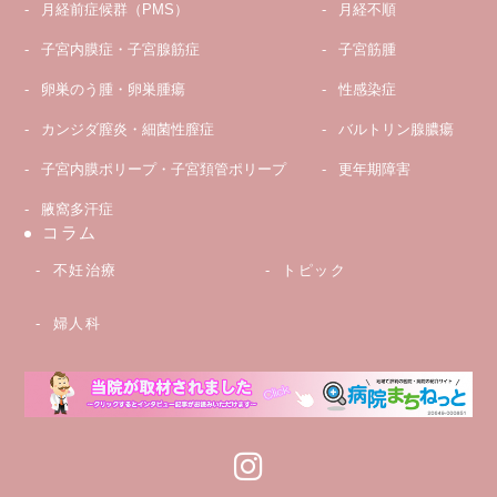
月経前症候群（PMS）
月経不順
子宮内膜症・子宮腺筋症
子宮筋腫
卵巣のう腫・卵巣腫瘍
性感染症
カンジダ膣炎・細菌性膣症
バルトリン腺膿瘍
子宮内膜ポリープ・子宮頚管ポリープ
更年期障害
腋窩多汗症
コラム
不妊治療
トピック
婦人科