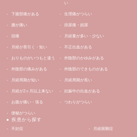
い
下腹部痛がある
生理痛がつらい
腰が痛い
排尿痛・頻尿
頭痛
月経量が多い・少ない
月経が長引く・短い
不正出血がある
おりものがいつもと違う
外陰部のかゆみがある
外陰部の痛みがある
外陰部のできものがある
月経周期が短い
月経周期が長い
月経が2ヶ月以上来ない
妊娠中の出血がある
お腹が痛い・張る
つわりがつらい
便秘がつらい
疾患から探す
不妊症
月経困難症