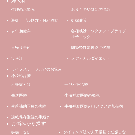
婦人科
生理のお悩み
おりものや陰部の悩み
避妊・ピル処方・月経移動
妊婦健診
各種検診・ワクチン・ブライダ
更年期障害
ルチェック
日帰り手術
閉経後性器尿路症候群
ワキ汗
メディカルダイエット
ライフステージごとのお悩み
不妊治療
不妊症とは
一般不妊治療
先進医療
生殖補助医療の概説
生殖補助医療の実際
生殖補助医療のリスクと追加技術
凍結保存継続の手続き
お悩みから探す
タイミング法で人工授精で妊娠しな
妊娠しない