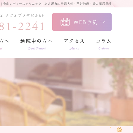
｜金山レディースクリニック｜名古屋市の産婦人科・不妊治療・婦人泌尿器科
2 メガネプラザビル6F
81-2241
WEB予約
方へ
通院中の方へ
アクセス
コラム
st
Dear Patient
Access
Column