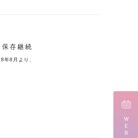
結保存継続
8年8月より、
ＷＥＢ予約