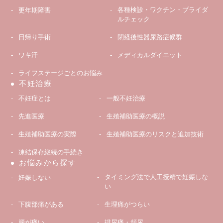
各種検診・ワクチン・ブライダ
更年期障害
ルチェック
日帰り手術
閉経後性器尿路症候群
ワキ汗
メディカルダイエット
ライフステージごとのお悩み
不妊治療
不妊症とは
一般不妊治療
先進医療
生殖補助医療の概説
生殖補助医療の実際
生殖補助医療のリスクと追加技術
凍結保存継続の手続き
お悩みから探す
タイミング法で人工授精で妊娠しな
妊娠しない
い
下腹部痛がある
生理痛がつらい
腰が痛い
排尿痛・頻尿