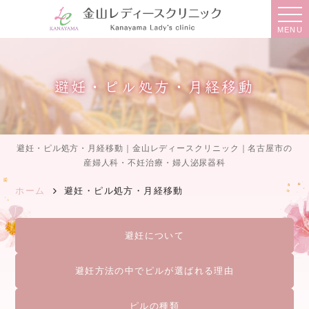
MENU
避妊・ピル処方・月経移動
避妊・ピル処方・月経移動｜金山レディースクリニック｜名古屋市の
産婦人科・不妊治療・婦人泌尿器科
ホーム
避妊・ピル処方・月経移動
避妊について
避妊方法の中でピルが選ばれる理由
ピルの種類