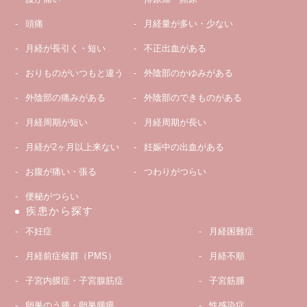
頭痛
月経量が多い・少ない
月経が長引く・短い
不正出血がある
おりものがいつもと違う
外陰部のかゆみがある
外陰部の痛みがある
外陰部のできものがある
月経周期が短い
月経周期が長い
月経が2ヶ月以上来ない
妊娠中の出血がある
お腹が痛い・張る
つわりがつらい
便秘がつらい
疾患から探す
不妊症
月経困難症
月経前症候群（PMS）
月経不順
子宮内膜症・子宮腺筋症
子宮筋腫
卵巣のう腫・卵巣腫瘍
性感染症